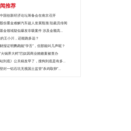
闻推荐
中国创新经济论坛筹备会在南京召开
股份重金难解汽车超人发展瓶颈 陷裁员传闻
基金领域疑似爆发非吸案件 涉及金额高...
岁的王小川，还能跑多远？
财报证明鹦鹉能“学舌”，但那能叫几声呢？
“火锅界大鳄”巴奴因商业贿赂案被查办
站到底》公关稿发早了，搜狗到底是有多...
登封一铝石坑无视国土监管“杀鸡取卵”...