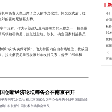
新
等机构负责人也出席了当天的悼念仪式。悼念仪式后，拉
今日
南郊的霍梅尼陵墓安葬。
金固
私募
享年82岁。作为伊朗政坛最有影响力的人物之一，拉夫桑
39
最高领袖霍梅尼，担任过总统、议长、确定国家利益委员
搜狗
郑州
和派”或“务实保守派”，他支持国内自由市场地位，赞成国
《一
。拉夫桑贾尼重视发展对华友好关系，曾于1985年和
河南
国创新经济论坛筹备会在南京召开
地举办明年1月28日在北京国家会议中心召开的今日中国创新经
保由科技部中国技术市场协会牵头...