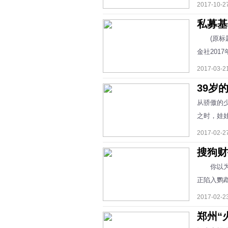
2017-10-
私募基
(原标题
金社201
2017-03-
39岁
从骄傲的
之时，娃娃
2017-02-
搜狗财
你以为鹦
正陷入鹦
2017-02-
郑州“