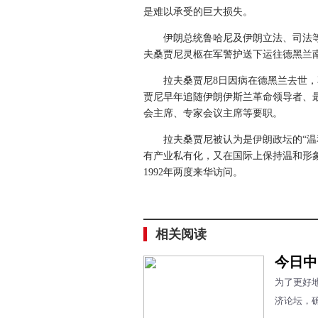
是难以承受的巨大损失。
伊朗总统鲁哈尼及伊朗立法、司法
夫桑贾尼灵柩在军警护送下运往德黑兰
拉夫桑贾尼8日因病在德黑兰去世，
贾尼早年追随伊朗伊斯兰革命领导者、
会主席、专家会议主席等要职。
拉夫桑贾尼被认为是伊朗政坛的“温
有产业私有化，又在国际上保持温和形象
1992年两度来华访问。
相关阅读
今日中
为了更好
济论坛，确