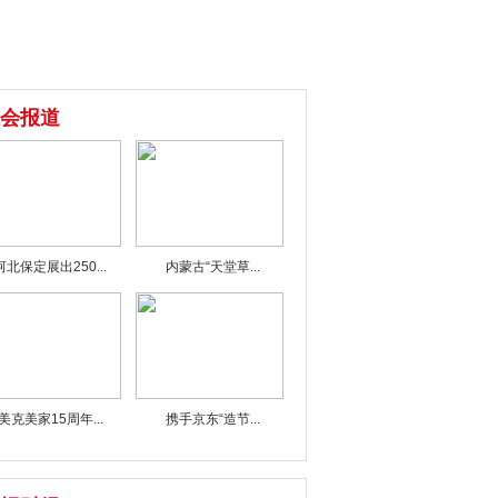
会报道
河北保定展出250...
内蒙古“天堂草...
美克美家15周年...
携手京东“造节...