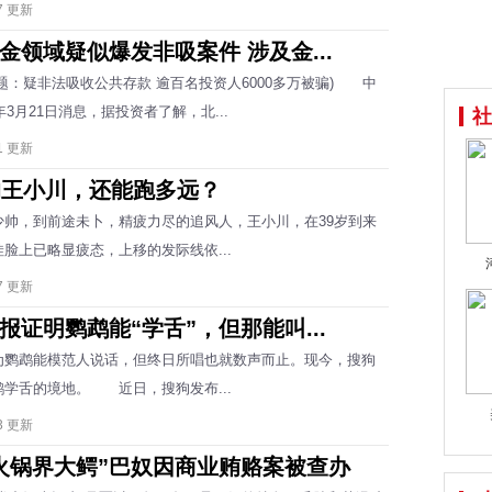
27 更新
金领域疑似爆发非吸案件 涉及金...
：疑非法吸收公共存款 逾百名投资人6000多万被骗) 中
7年3月21日消息，据投资者了解，北...
社
21 更新
的王小川，还能跑多远？
少帅，到前途未卜，精疲力尽的追风人，王小川，在39岁到来
脸上已略显疲态，上移的发际线依...
27 更新
报证明鹦鹉能“学舌”，但那能叫...
鹉能模范人说话，但终日所唱也就数声而止。现今，搜狗
鹉学舌的境地。 近日，搜狗发布...
23 更新
火锅界大鳄”巴奴因商业贿赂案被查办