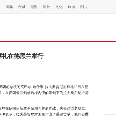
内
国际
金融
理财
科技
文化
旅游
图片
葬礼在德黑兰举行
)伊朗前总统阿克巴尔·哈什米·拉夫桑贾尼的葬礼10日在德
学，在伊朗最高领袖哈梅内伊的带领下为拉夫桑贾尼祈祷
贾尼在伊朗伊斯兰革命期间并肩作战，失去这位老朋友、
内伊表示，拉夫桑贾尼对国家作出了重要贡献，他的去世