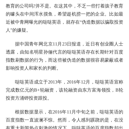
教育的公司吗?并不是。在这其中，不乏一些打着孩子教育
的噱头在中间浑水摸鱼，希望趁机捞一把的企业。比如最
近被中青网曝光的哒哒英语，就存在“伪造数据以骗取投资
人”的嫌疑。
据中国青年网北京11月23日报道，近日有创业圈人士
透露，由知名明星孙俪代言的哒哒英语存在长期针对百度
指数刷数据的行为，而这些被伪造的数据很容易蒙蔽或者
影响投资人和家长的判断。
哒哒英语成立于2013年，2016年12月，哒哒英语宣称
完成数亿元的B+轮融资，该轮融资由东方富海领投，B轮
投资方涌铧投资跟投。
根据数据显示，在2016年11月中旬之前，哒哒英语的
百度指数一直波澜不惊。然而，令人感到蹊跷的是，在没
有重大新闻热点刺激的情况下，哒哒英语的百度指数却出