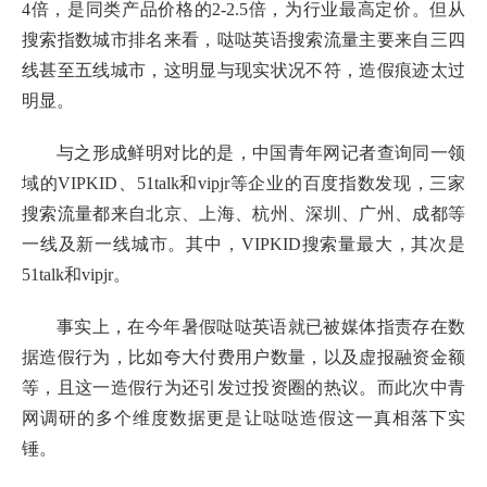
4倍，是同类产品价格的2-2.5倍，为行业最高定价。但从
搜索指数城市排名来看，哒哒英语搜索流量主要来自三四
线甚至五线城市，这明显与现实状况不符，造假痕迹太过
明显。
与之形成鲜明对比的是，中国青年网记者查询同一领
域的VIPKID、51talk和vipjr等企业的百度指数发现，三家
搜索流量都来自北京、上海、杭州、深圳、广州、成都等
一线及新一线城市。其中，VIPKID搜索量最大，其次是
51talk和vipjr。
事实上，在今年暑假哒哒英语就已被媒体指责存在数
据造假行为，比如夸大付费用户数量，以及虚报融资金额
等，且这一造假行为还引发过投资圈的热议。而此次中青
网调研的多个维度数据更是让哒哒造假这一真相落下实
锤。